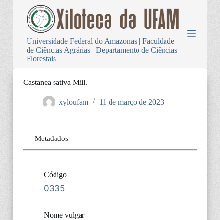
P
u
l
a
Universidade Federal do Amazonas | Faculdade
r
de Ciências Agrárias | Departamento de Ciências
p
Florestais
a
r
a
Castanea sativa Mill.
o
c
xyloufam
11 de março de 2023
o
n
t
e
Metadados
ú
d
o
Código
0335
Nome vulgar