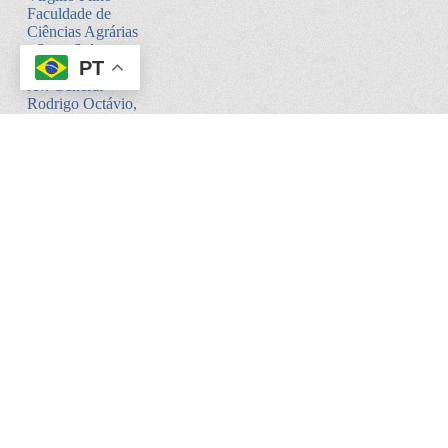
Faculdade de
Ciências Agrárias
- Setor Sul -
PT
Bloco V
Av. General
Rodrigo Octávio,
6200
Coroado I -
Manaus - AM.
CEP:69080-900