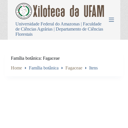
P
u
l
a
Universidade Federal do Amazonas | Faculdade
r
de Ciências Agrárias | Departamento de Ciências
p
Florestais
a
r
a
o
c
Família botânica
Fagaceae
o
n
Home
Família botânica
Fagaceae
Itens
t
e
ú
d
o