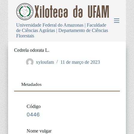
P
u
l
a
Universidade Federal do Amazonas | Faculdade
r
de Ciências Agrárias | Departamento de Ciências
p
Florestais
a
r
a
Cedrela odorata L.
o
c
xyloufam
11 de março de 2023
o
n
t
e
Metadados
ú
d
o
Código
0446
Nome vulgar