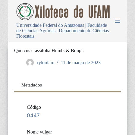
P
u
l
a
Universidade Federal do Amazonas | Faculdade
r
de Ciências Agrárias | Departamento de Ciências
p
Florestais
a
r
a
Quercus crassifolia Humb. & Bonpl.
o
c
xyloufam
11 de março de 2023
o
n
t
e
Metadados
ú
d
o
Código
0447
Nome vulgar