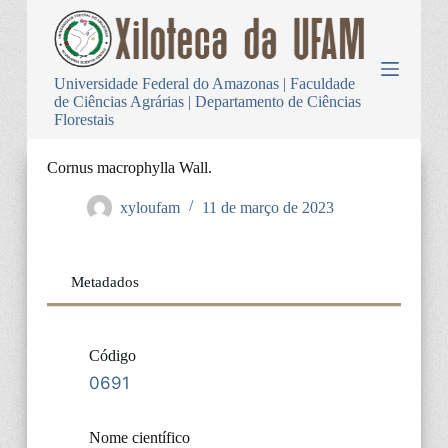
P
u
l
a
Universidade Federal do Amazonas | Faculdade
r
de Ciências Agrárias | Departamento de Ciências
p
Florestais
a
r
a
Cornus macrophylla Wall.
o
c
xyloufam
11 de março de 2023
o
n
t
e
Metadados
ú
d
o
Código
0691
Nome científico