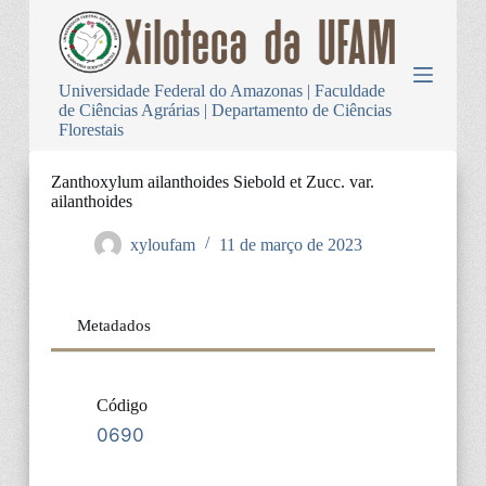
P
u
l
a
Universidade Federal do Amazonas | Faculdade
r
de Ciências Agrárias | Departamento de Ciências
p
Florestais
a
r
a
Zanthoxylum ailanthoides Siebold et Zucc. var.
o
ailanthoides
c
o
xyloufam
11 de março de 2023
n
t
e
ú
Metadados
d
o
Código
0690