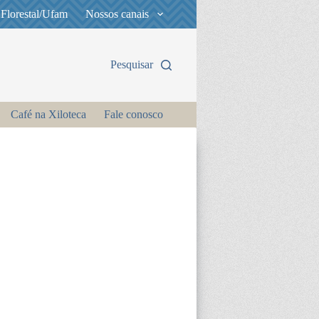
 Florestal/Ufam
Nossos canais
Pesquisar
Café na Xiloteca
Fale conosco