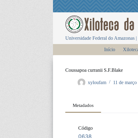
P
u
l
a
r
p
Universidade Federal do Amazonas | 
a
r
Início
Xilotec
a
o
c
o
Coussapoa curranii S.F.Blake
n
t
xyloufam
11 de março
e
ú
d
o
Metadados
Código
0638