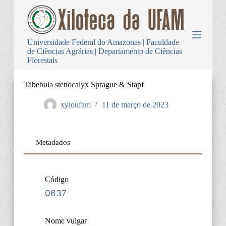
P
u
l
a
Universidade Federal do Amazonas | Faculdade
r
de Ciências Agrárias | Departamento de Ciências
p
Florestais
a
r
a
Tabebuia stenocalyx Sprague & Stapf
o
c
xyloufam
11 de março de 2023
o
n
t
e
Metadados
ú
d
o
Código
0637
Nome vulgar