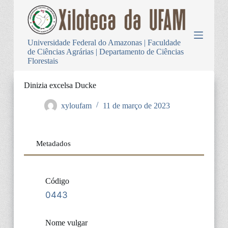
P
u
l
a
Universidade Federal do Amazonas | Faculdade
r
de Ciências Agrárias | Departamento de Ciências
p
Florestais
a
r
a
Dinizia excelsa Ducke
o
c
xyloufam
11 de março de 2023
o
n
t
e
Metadados
ú
d
o
Código
0443
Nome vulgar