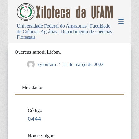
P
u
l
a
Universidade Federal do Amazonas | Faculdade
r
de Ciências Agrárias | Departamento de Ciências
p
Florestais
a
r
a
Quercus sartorii Liebm.
o
c
xyloufam
11 de março de 2023
o
n
t
e
Metadados
ú
d
o
Código
0444
Nome vulgar