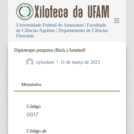
P
u
l
a
Universidade Federal do Amazonas | Faculdade
r
de Ciências Agrárias | Departamento de Ciências
p
Florestais
a
r
a
Diplotropis purpurea (Rich.) Amshoff
o
c
xyloufam
11 de março de 2023
o
n
t
e
Metadados
ú
d
o
Código
0017
Código ab