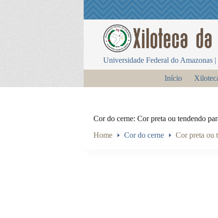
P
u
l
a
r
p
Universidade Federal do Amazonas | 
a
r
Início
Xilotec
a
o
c
o
n
Cor do cerne
Cor preta ou tendendo par
t
e
Home
Cor do cerne
Cor preta ou 
ú
d
o