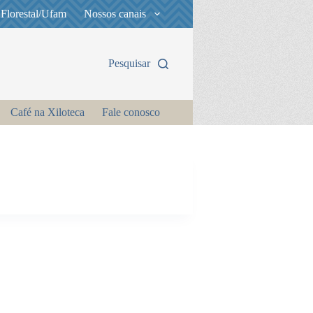
 Florestal/Ufam
Nossos canais
Pesquisar
Café na Xiloteca
Fale conosco