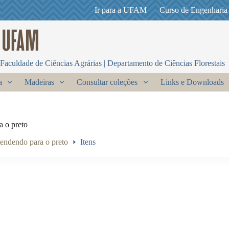
Ir para a UFAM
Curso de Engenharia
Faculdade de Ciências Agrárias | Departamento de Ciências Florestais
a
Madeiras
Consultar coleções
Links e Downloads
a o preto
tendendo para o preto
Itens