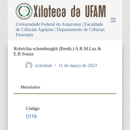
P
u
l
a
Universidade Federal do Amazonas | Faculdade
r
de Ciências Agrárias | Departamento de Ciências
p
Florestais
a
r
a
Robrichia schomburgkii (Benth.) A.R.M.Luz &
o
E.R.Souza
c
o
xyloufam
11 de março de 2023
n
t
e
ú
Metadados
d
o
Código
0119