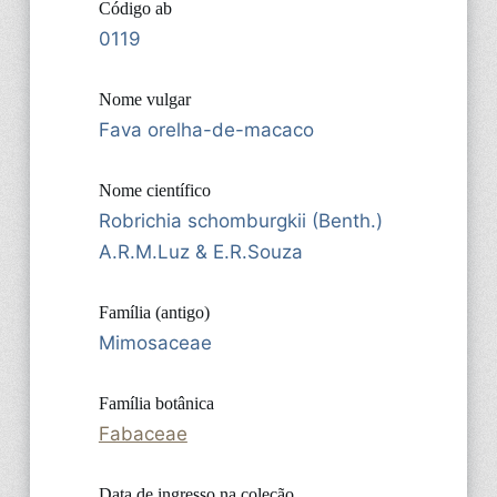
Código ab
0119
Nome vulgar
Fava orelha-de-macaco
Nome científico
Robrichia schomburgkii (Benth.)
A.R.M.Luz & E.R.Souza
Família (antigo)
Mimosaceae
Família botânica
Fabaceae
Data de ingresso na coleção