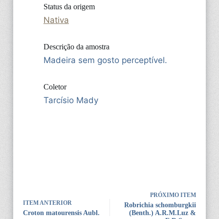
Status da origem
Nativa
Descrição da amostra
Madeira sem gosto perceptível.
Coletor
Tarcísio Mady
PRÓXIMO ITEM
ITEM ANTERIOR
Robrichia schomburgkii
Croton matourensis Aubl.
(Benth.) A.R.M.Luz &