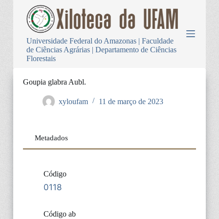
P
u
l
a
Universidade Federal do Amazonas | Faculdade
r
de Ciências Agrárias | Departamento de Ciências
p
Florestais
a
r
a
Goupia glabra Aubl.
o
c
xyloufam
11 de março de 2023
o
n
t
e
Metadados
ú
d
o
Código
0118
Código ab