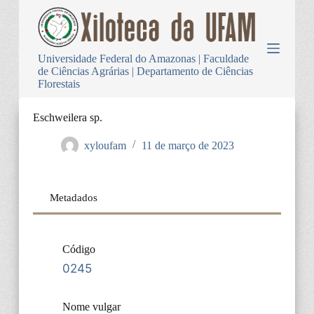
P
u
l
a
Universidade Federal do Amazonas | Faculdade
r
de Ciências Agrárias | Departamento de Ciências
p
Florestais
a
r
a
Eschweilera sp.
o
c
xyloufam
11 de março de 2023
o
n
t
e
Metadados
ú
d
o
Código
0245
Nome vulgar