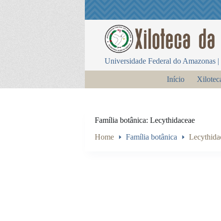
P
u
l
a
r
p
Universidade Federal do Amazonas | 
a
r
Início
Xilotec
a
o
c
o
n
Família botânica
Lecythidaceae
t
e
Home
Família botânica
Lecythida
ú
d
o