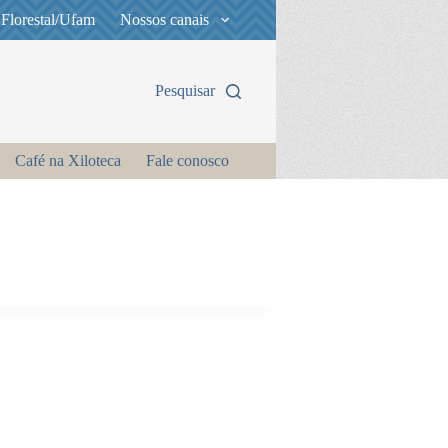
 Florestal/Ufam
Nossos canais
Pesquisar
Café na Xiloteca
Fale conosco