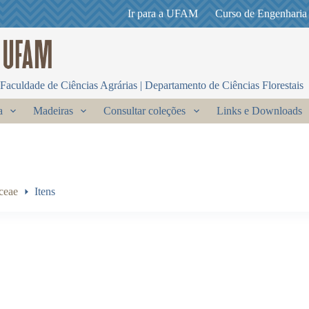
Ir para a UFAM
Curso de Engenharia
Faculdade de Ciências Agrárias | Departamento de Ciências Florestais
a
Madeiras
Consultar coleções
Links e Downloads
ceae
Itens