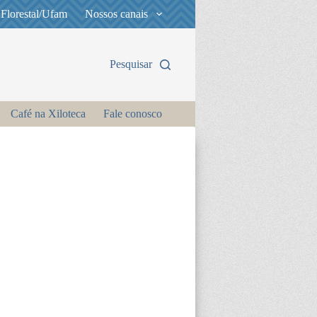
 Florestal/Ufam
Nossos canais
Pesquisar
Café na Xiloteca
Fale conosco