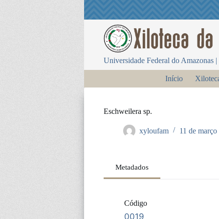
P
u
l
a
r
p
Universidade Federal do Amazonas | 
a
r
Início
Xilotec
a
o
c
o
Eschweilera sp.
n
t
xyloufam
11 de março
e
ú
d
o
Metadados
Código
0019