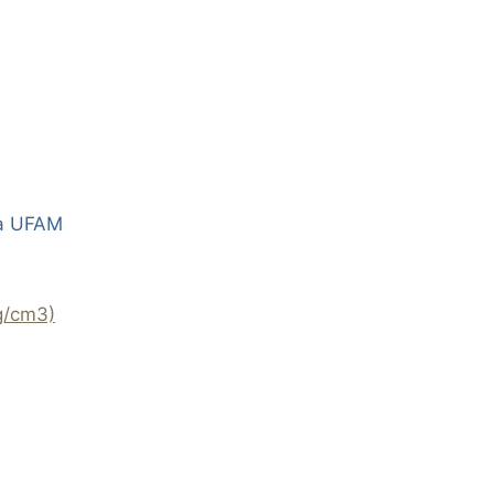
da UFAM
g/cm3)