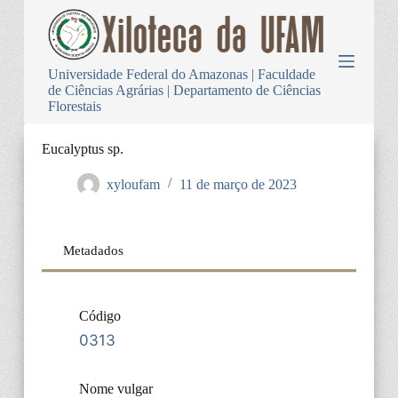
P
u
l
a
Universidade Federal do Amazonas | Faculdade
r
de Ciências Agrárias | Departamento de Ciências
p
Florestais
a
r
a
Eucalyptus sp.
o
c
xyloufam
11 de março de 2023
o
n
t
e
Metadados
ú
d
o
Código
0313
Nome vulgar