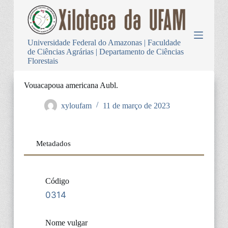
P
u
l
a
Universidade Federal do Amazonas | Faculdade
r
de Ciências Agrárias | Departamento de Ciências
p
Florestais
a
r
a
Vouacapoua americana Aubl.
o
c
xyloufam
11 de março de 2023
o
n
t
e
Metadados
ú
d
o
Código
0314
Nome vulgar