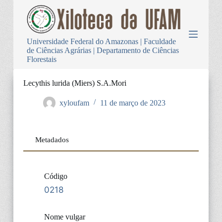
P
u
l
a
Universidade Federal do Amazonas | Faculdade
r
de Ciências Agrárias | Departamento de Ciências
p
Florestais
a
r
a
Lecythis lurida (Miers) S.A.Mori
o
c
xyloufam
11 de março de 2023
o
n
t
e
Metadados
ú
d
o
Código
0218
Nome vulgar