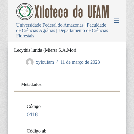
P
u
l
a
Universidade Federal do Amazonas | Faculdade
r
de Ciências Agrárias | Departamento de Ciências
p
Florestais
a
r
a
Lecythis lurida (Miers) S.A.Mori
o
c
xyloufam
11 de março de 2023
o
n
t
e
Metadados
ú
d
o
Código
0116
Código ab