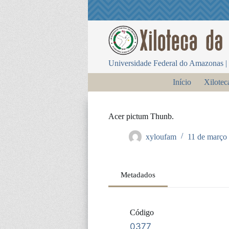
P
u
l
a
r
p
Universidade Federal do Amazonas | 
a
r
Início
Xilotec
a
o
c
o
Acer pictum Thunb.
n
t
xyloufam
11 de março
e
ú
d
o
Metadados
Código
0377