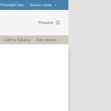
 Florestal/Ufam
Nossos canais
Pesquisar
Café na Xiloteca
Fale conosco