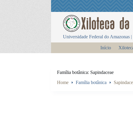
P
u
l
a
r
p
Universidade Federal do Amazonas | 
a
r
Início
Xilotec
a
o
c
o
n
Família botânica
Sapindaceae
t
e
Home
Família botânica
Sapindace
ú
d
o