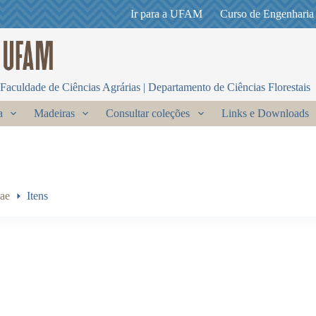
Ir para a UFAM
Curso de Engenharia
Faculdade de Ciências Agrárias | Departamento de Ciências Florestais
a
Madeiras
Consultar coleções
Links e Downloads
ae
Itens