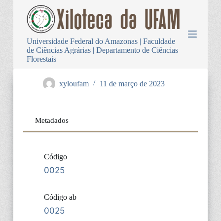
P
u
l
a
Universidade Federal do Amazonas | Faculdade
r
de Ciências Agrárias | Departamento de Ciências
p
Florestais
a
r
a
xyloufam
11 de março de 2023
o
c
o
n
Metadados
t
e
ú
d
Código
o
0025
Código ab
0025