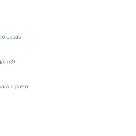
do Lucas
g/cm3)
ara o preto