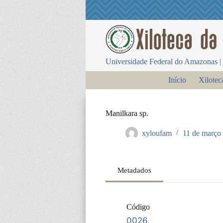
P
u
l
a
r
p
Universidade Federal do Amazonas | 
a
r
Início
Xilotec
a
o
c
o
Manilkara sp.
n
t
xyloufam
11 de março
e
ú
d
o
Metadados
Código
0026