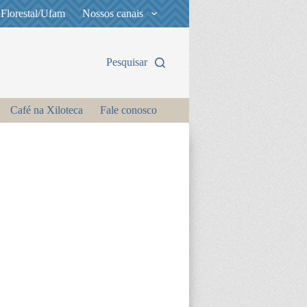
 Florestal/Ufam
Nossos canais
Pesquisar
Café na Xiloteca
Fale conosco