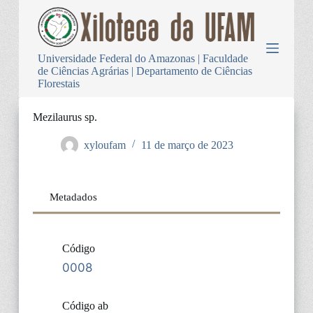
P
u
l
a
Universidade Federal do Amazonas | Faculdade
r
de Ciências Agrárias | Departamento de Ciências
p
Florestais
a
r
a
Mezilaurus sp.
o
c
xyloufam
11 de março de 2023
o
n
t
e
Metadados
ú
d
o
Código
0008
Código ab