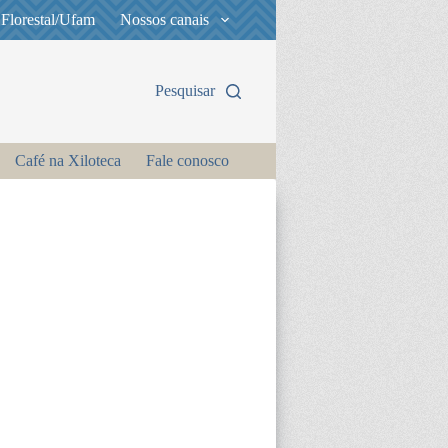
 Florestal/Ufam
Nossos canais
Pesquisar
Café na Xiloteca
Fale conosco