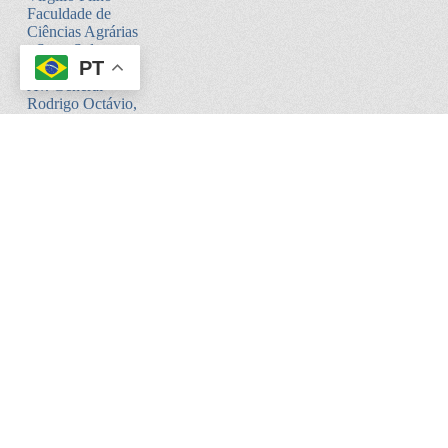
Faculdade de
Ciências Agrárias
- Setor Sul -
PT
Bloco V
Av. General
Rodrigo Octávio,
6200
Coroado I -
Manaus - AM.
CEP:69080-900