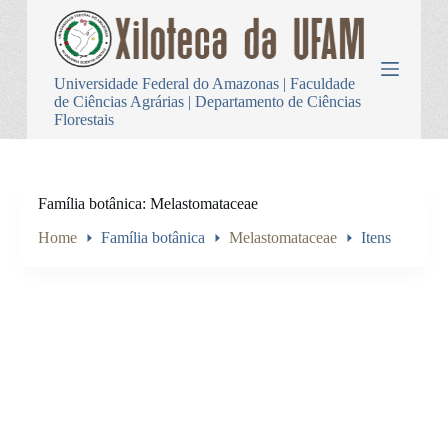
P
u
l
a
Universidade Federal do Amazonas | Faculdade
r
de Ciências Agrárias | Departamento de Ciências
p
Florestais
a
r
a
o
c
Família botânica
Melastomataceae
o
n
Home
Família botânica
Melastomataceae
Itens
t
e
ú
d
o