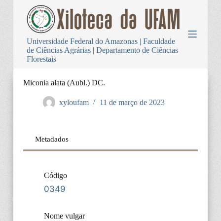
P
u
l
a
Universidade Federal do Amazonas | Faculdade
r
de Ciências Agrárias | Departamento de Ciências
p
Florestais
a
r
a
Miconia alata (Aubl.) DC.
o
c
xyloufam
11 de março de 2023
o
n
t
e
Metadados
ú
d
o
Código
0349
Nome vulgar