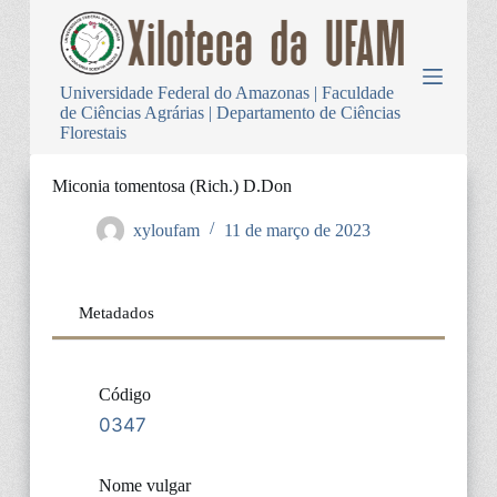
P
u
l
a
Universidade Federal do Amazonas | Faculdade
r
de Ciências Agrárias | Departamento de Ciências
p
Florestais
a
r
a
Miconia tomentosa (Rich.) D.Don
o
c
xyloufam
11 de março de 2023
o
n
t
e
Metadados
ú
d
o
Código
0347
Nome vulgar