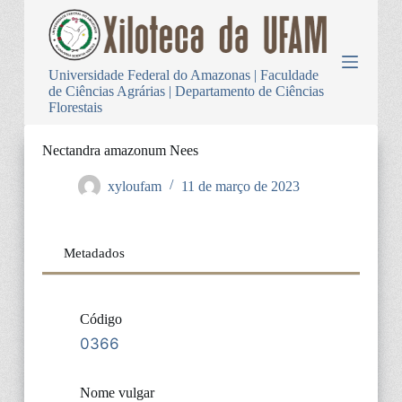
P
u
l
a
Universidade Federal do Amazonas | Faculdade
r
de Ciências Agrárias | Departamento de Ciências
p
Florestais
a
r
a
Nectandra amazonum Nees
o
c
xyloufam
11 de março de 2023
o
n
t
e
Metadados
ú
d
o
Código
0366
Nome vulgar