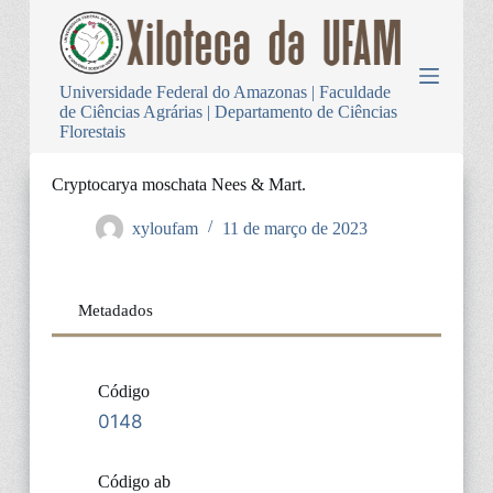
P
u
l
a
Universidade Federal do Amazonas | Faculdade
r
de Ciências Agrárias | Departamento de Ciências
p
Florestais
a
r
a
Cryptocarya moschata Nees & Mart.
o
c
xyloufam
11 de março de 2023
o
n
t
e
Metadados
ú
d
o
Código
0148
Código ab