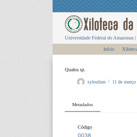
P
u
l
a
r
p
Universidade Federal do Amazonas | 
a
r
Início
Xilotec
a
o
c
o
Qualea sp.
n
t
xyloufam
11 de março
e
ú
d
o
Metadados
Código
0038