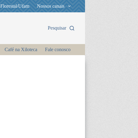
 Florestal/Ufam
Nossos canais
Pesquisar
Café na Xiloteca
Fale conosco