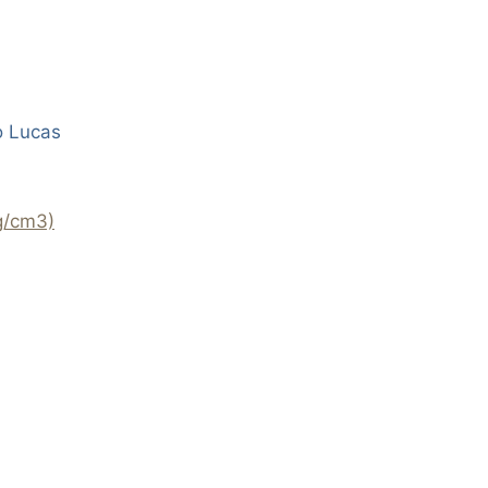
o Lucas
g/cm3)