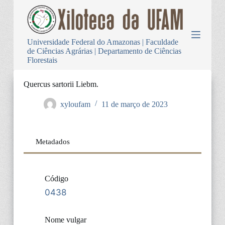
P
u
l
a
Universidade Federal do Amazonas | Faculdade
r
de Ciências Agrárias | Departamento de Ciências
p
Florestais
a
r
a
Quercus sartorii Liebm.
o
c
xyloufam
11 de março de 2023
o
n
t
e
Metadados
ú
d
o
Código
0438
Nome vulgar