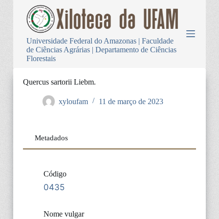
P
u
l
a
Universidade Federal do Amazonas | Faculdade
r
de Ciências Agrárias | Departamento de Ciências
p
Florestais
a
r
a
Quercus sartorii Liebm.
o
c
xyloufam
11 de março de 2023
o
n
t
e
Metadados
ú
d
o
Código
0435
Nome vulgar