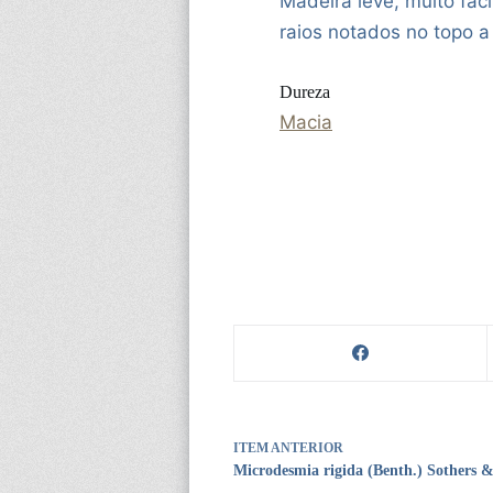
Madeira leve, muito fáci
raios notados no topo a 
Dureza
Macia
ITEM ANTERIOR
Microdesmia rigida (Benth.) Sothers 