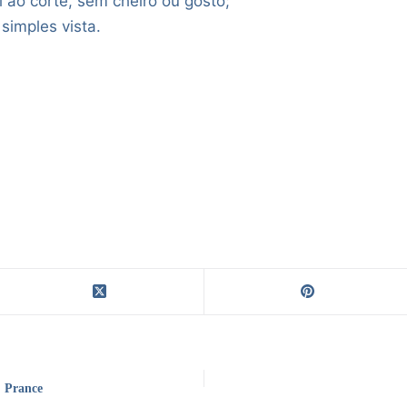
l ao corte, sem cheiro ou gosto;
simples vista.
& Prance