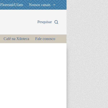
 Florestal/Ufam
Nossos canais
Pesquisar
Café na Xiloteca
Fale conosco