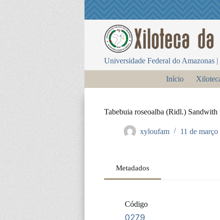
P
u
l
a
r
p
Universidade Federal do Amazonas | 
a
r
Início
Xilotec
a
o
c
o
Tabebuia roseoalba (Ridl.) Sandwith
n
t
xyloufam
11 de março
e
ú
d
o
Metadados
Código
0279