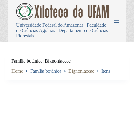
P
u
l
a
Universidade Federal do Amazonas | Faculdade
r
de Ciências Agrárias | Departamento de Ciências
p
Florestais
a
r
a
o
c
Família botânica
Bignoniaceae
o
n
Home
Família botânica
Bignoniaceae
Itens
t
e
ú
d
o