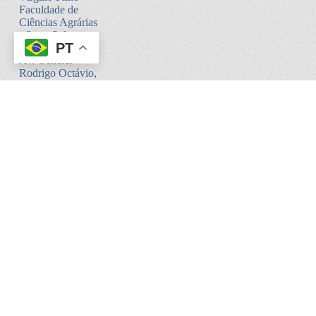
Faculdade de
Ciências Agrárias
- Setor Sul -
PT
Bloco V
Av. General
Rodrigo Octávio,
6200
Coroado I -
Manaus - AM.
CEP:69080-900