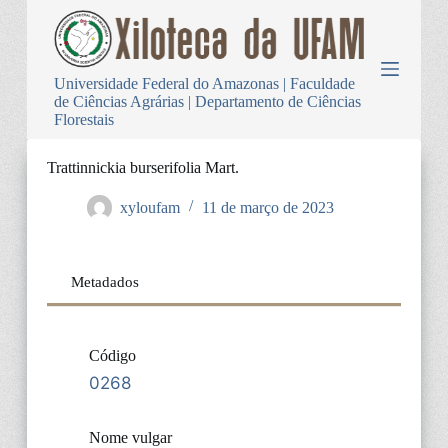
P
u
l
a
Universidade Federal do Amazonas | Faculdade
r
de Ciências Agrárias | Departamento de Ciências
p
Florestais
a
r
a
Trattinnickia burserifolia Mart.
o
c
xyloufam
11 de março de 2023
o
n
t
e
Metadados
ú
d
o
Código
0268
Nome vulgar