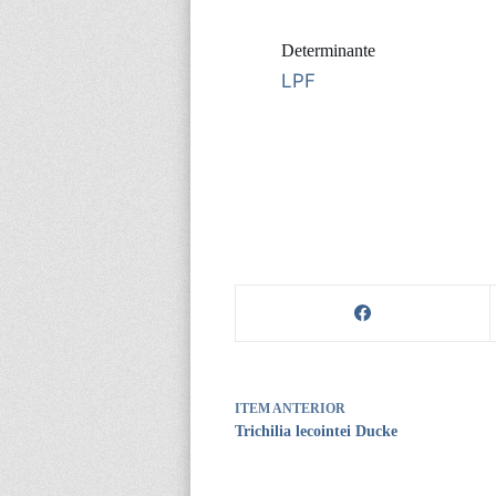
Determinante
LPF
ITEM ANTERIOR
Trichilia lecointei Ducke