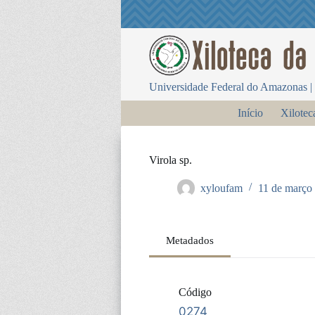
P
u
l
a
r
p
Universidade Federal do Amazonas | 
a
r
Início
Xilotec
a
o
c
o
Virola sp.
n
t
xyloufam
11 de março
e
ú
d
o
Metadados
Código
0274