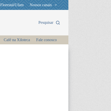
 Florestal/Ufam
Nossos canais
Pesquisar
Café na Xiloteca
Fale conosco