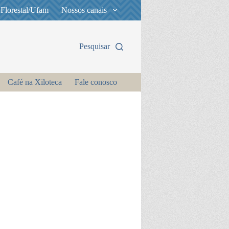
 Florestal/Ufam
Nossos canais
Pesquisar
Café na Xiloteca
Fale conosco