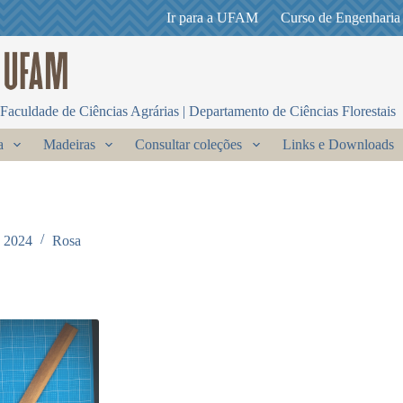
Ir para a UFAM
Curso de Engenharia
Faculdade de Ciências Agrárias | Departamento de Ciências Florestais
a
Madeiras
Consultar coleções
Links e Downloads
e 2024
Rosa