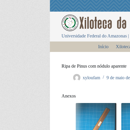
P
u
l
a
r
p
Universidade Federal do Amazonas | 
a
r
Início
Xilotec
a
o
c
o
Ripa de Pinus com nódulo aparente
n
t
xyloufam
9 de maio d
e
ú
d
o
Anexos