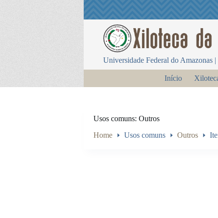
P
u
l
a
r
p
Universidade Federal do Amazonas | 
a
r
Início
Xilotec
a
o
c
o
n
Usos comuns
Outros
t
e
Home
Usos comuns
Outros
It
ú
d
o