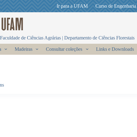
Ir para a UFAM
Curso de Engenharia
Faculdade de Ciências Agrárias | Departamento de Ciências Florestais
a
Madeiras
Consultar coleções
Links e Downloads
ens