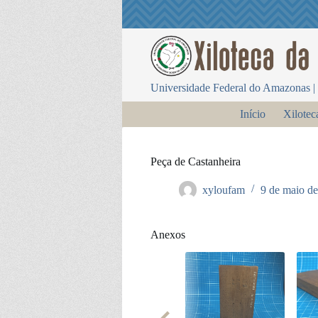
P
u
l
a
r
p
Universidade Federal do Amazonas | 
a
r
Início
Xilotec
a
o
c
o
Peça de Castanheira
n
t
xyloufam
9 de maio d
e
ú
d
o
Anexos