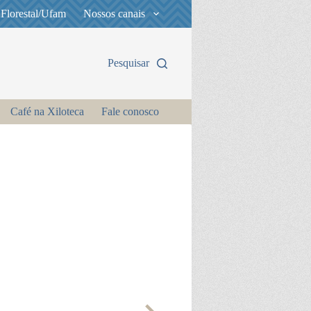
 Florestal/Ufam
Nossos canais
Pesquisar
Café na Xiloteca
Fale conosco