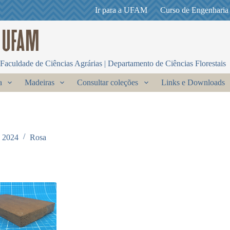
Ir para a UFAM
Curso de Engenharia
Faculdade de Ciências Agrárias | Departamento de Ciências Florestais
a
Madeiras
Consultar coleções
Links e Downloads
e 2024
Rosa