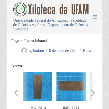
P
u
l
a
Universidade Federal do Amazonas | Faculdade
r
de Ciências Agrárias | Departamento de Ciências
p
Florestais
a
r
a
Peça de Louro-Inhamué
o
c
xyloufam
9 de maio de 2024
Rosa
o
n
t
Anexos
e
ú
d
o
IMG_7213
IMG_7211
IMG_72