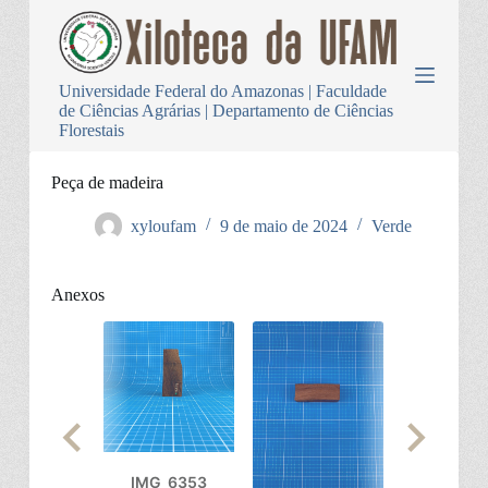
P
u
l
a
Universidade Federal do Amazonas | Faculdade
r
de Ciências Agrárias | Departamento de Ciências
p
Florestais
a
r
a
Peça de madeira
o
c
xyloufam
9 de maio de 2024
Verde
o
n
t
Anexos
e
ú
d
o
IMG_6353