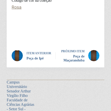
Código de cor na coleção
Rosa
PRÓXIMO ITEM
ITEM ANTERIOR
Peça de
Peça de Ipê
Maçaranduba
Campus
Universitário
Senador Arthur
Virgílio Filho
Faculdade de
Ciências Agrárias
- Setor Sul -