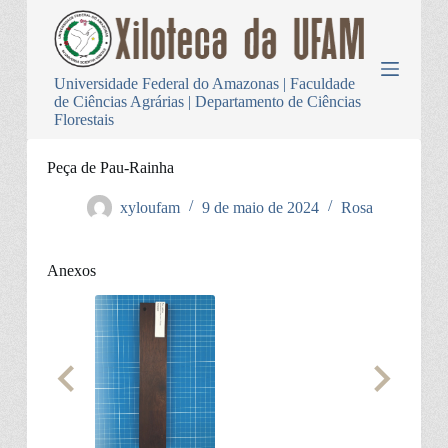
P
u
l
a
Universidade Federal do Amazonas | Faculdade
r
de Ciências Agrárias | Departamento de Ciências
p
Florestais
a
r
a
Peça de Pau-Rainha
o
c
xyloufam
9 de maio de 2024
Rosa
o
n
t
Anexos
e
ú
d
o