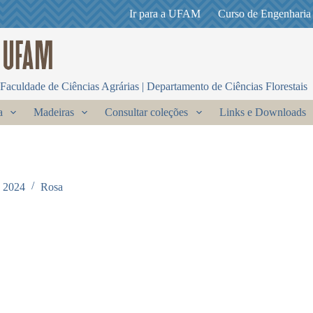
Ir para a UFAM
Curso de Engenharia
Faculdade de Ciências Agrárias | Departamento de Ciências Florestais
a
Madeiras
Consultar coleções
Links e Downloads
e 2024
Rosa