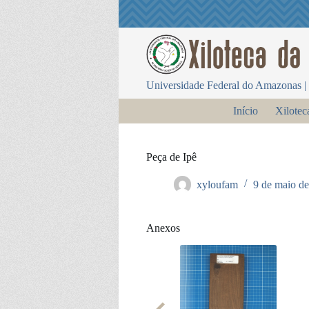
P
u
l
a
r
p
Universidade Federal do Amazonas | 
a
r
Início
Xilotec
a
o
c
o
Peça de Ipê
n
t
xyloufam
9 de maio d
e
ú
d
o
Anexos