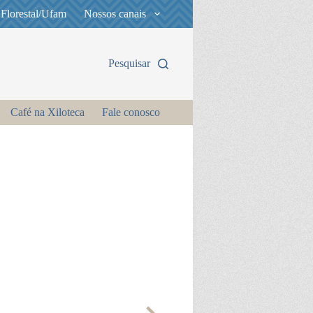
 Florestal/Ufam
Nossos canais
Pesquisar
Café na Xiloteca
Fale conosco