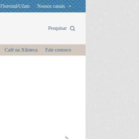
 Florestal/Ufam
Nossos canais
Pesquisar
Café na Xiloteca
Fale conosco