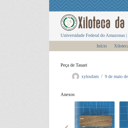
P
u
l
a
r
p
Universidade Federal do Amazonas | 
a
r
Início
Xilotec
a
o
c
o
Peça de Tauari
n
t
xyloufam
9 de maio d
e
ú
d
o
Anexos