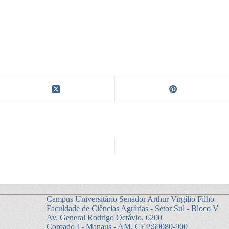
Campus Universitário Senador Arthur Virgílio Filho
Faculdade de Ciências Agrárias - Setor Sul - Bloco V
Av. General Rodrigo Octávio, 6200
Coroado I - Manaus - AM. CEP:69080-900