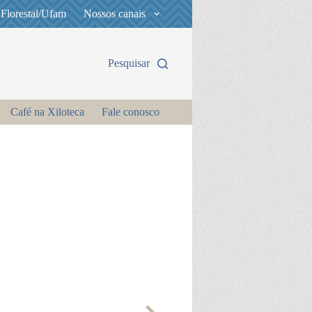
 Florestal/Ufam
Nossos canais
Pesquisar
Café na Xiloteca
Fale conosco