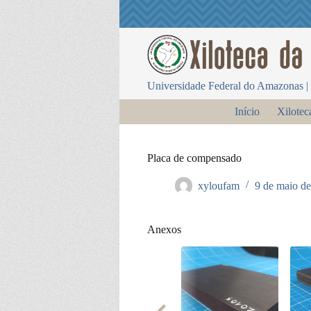
P
u
l
a
r
p
Universidade Federal do Amazonas | 
a
r
Início
Xilotec
a
o
c
o
Placa de compensado
n
t
xyloufam
9 de maio d
e
ú
d
o
Anexos