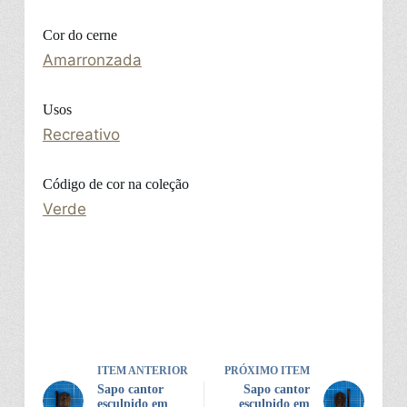
Cor do cerne
Amarronzada
Usos
Recreativo
Código de cor na coleção
Verde
ITEM ANTERIOR
PRÓXIMO ITEM
Sapo cantor
Sapo cantor
esculpido em
esculpido em