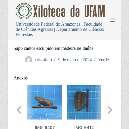
P
u
l
a
Universidade Federal do Amazonas | Faculdade
r
de Ciências Agrárias | Departamento de Ciências
p
Florestais
a
r
a
Sapo cantor esculpido em madeira de Itaúba
o
c
xyloufam
9 de maio de 2024
Verde
o
n
t
Anexos
e
ú
d
o
IMG_6407
IMG_6412