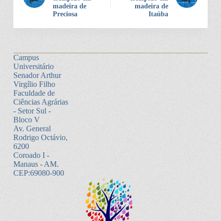
madeira de
madeira de
Preciosa
Itaúba
Campus
Universitário
Senador Arthur
Virgílio Filho
Faculdade de
Ciências Agrárias
- Setor Sul -
Bloco V
Av. General
Rodrigo Octávio,
6200
Coroado I -
Manaus - AM.
CEP:69080-900