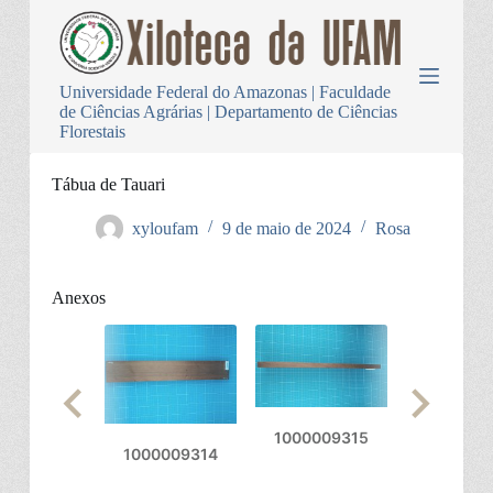
P
u
l
a
Universidade Federal do Amazonas | Faculdade
r
de Ciências Agrárias | Departamento de Ciências
p
Florestais
a
r
a
Tábua de Tauari
o
c
xyloufam
9 de maio de 2024
Rosa
o
n
t
Anexos
e
ú
d
o
1000009315
1000009314